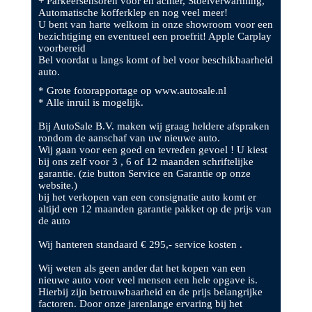
+ Parkeersensoren voor en achter, Stoelverwarming,
Automatische kofferklep en nog veel meer!
U bent van harte welkom in onze showroom voor een
bezichtiging en eventueel een proefrit! Apple Carplay
voorbereid
Bel voordat u langs komt of bel voor beschikbaarheid
auto.
* Grote fotorapportage op www.autosale.nl
* Alle inruil is mogelijk.
Bij AutoSale B.V. maken wij graag heldere afspraken
rondom de aanschaf van uw nieuwe auto.
Wij gaan voor een goed en tevreden gevoel ! U kiest
bij ons zelf voor 3 , 6 of 12 maanden schriftelijke
garantie. (zie button Service en Garantie op onze
website.)
bij het verkopen van een consignatie auto komt er
altijd een 12 maanden garantie pakket op de prijs van
de auto
Wij hanteren standaard € 295,- service kosten .
Wij weten als geen ander dat het kopen van een
nieuwe auto voor veel mensen een hele opgave is.
Hierbij zijn betrouwbaarheid en de prijs belangrijke
factoren. Door onze jarenlange ervaring bij het