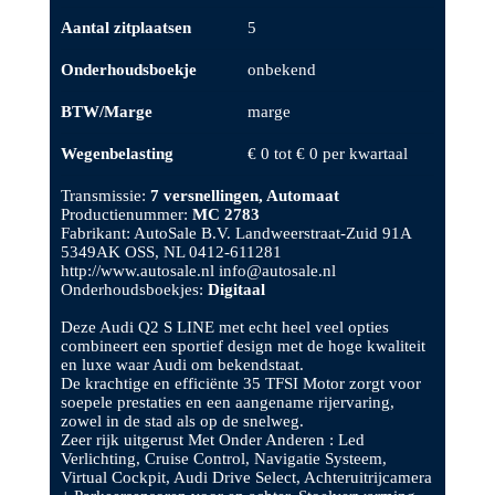
Aantal zitplaatsen
5
Onderhoudsboekje
onbekend
BTW/Marge
marge
Wegenbelasting
€ 0 tot € 0 per kwartaal
Transmissie:
7 versnellingen, Automaat
Productienummer:
MC 2783
Fabrikant: AutoSale B.V. Landweerstraat-Zuid 91A
5349AK OSS, NL 0412-611281
http://www.autosale.nl info@autosale.nl
Onderhoudsboekjes:
Digitaal
Deze Audi Q2 S LINE met echt heel veel opties
combineert een sportief design met de hoge kwaliteit
en luxe waar Audi om bekendstaat.
De krachtige en efficiënte 35 TFSI Motor zorgt voor
soepele prestaties en een aangename rijervaring,
zowel in de stad als op de snelweg.
Zeer rijk uitgerust Met Onder Anderen : Led
Verlichting, Cruise Control, Navigatie Systeem,
Virtual Cockpit, Audi Drive Select, Achteruitrijcamera