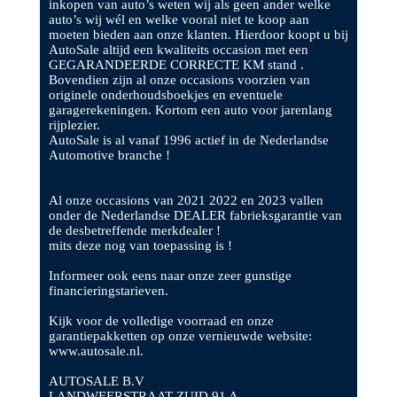
inkopen van auto’s weten wij als geen ander welke
auto’s wij wél en welke vooral niet te koop aan
moeten bieden aan onze klanten. Hierdoor koopt u bij
AutoSale altijd een kwaliteits occasion met een
GEGARANDEERDE CORRECTE KM stand .
Bovendien zijn al onze occasions voorzien van
originele onderhoudsboekjes en eventuele
garagerekeningen. Kortom een auto voor jarenlang
rijplezier.
AutoSale is al vanaf 1996 actief in de Nederlandse
Automotive branche !
Al onze occasions van 2021 2022 en 2023 vallen
onder de Nederlandse DEALER fabrieksgarantie van
de desbetreffende merkdealer !
mits deze nog van toepassing is !
Informeer ook eens naar onze zeer gunstige
financieringstarieven.
Kijk voor de volledige voorraad en onze
garantiepakketten op onze vernieuwde website:
www.autosale.nl.
AUTOSALE B.V
LANDWEERSTRAAT-ZUID 91 A