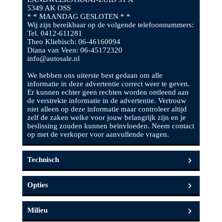
5349 AK OSS
* * MAANDAG GESLOTEN * *
Wij zijn bereikbaar op de volgende telefoonnummers:
Tel. 0412-611281
Theo Kliebisch: 06-46160094
Diana van Veen: 06-45172320
info@autosale.nl
We hebben ons uiterste best gedaan om alle
informatie in deze advertentie correct weer te geven.
Er kunnen echter geen rechten worden ontleend aan
de verstrekte informatie in de advertentie. Vertrouw
niet alleen op deze informatie maar controleer altijd
zelf de zaken welke voor jouw belangrijk zijn en je
beslissing zouden kunnen beïnvloeden. Neem contact
op met de verkoper voor aanvullende vragen.
Technisch
Opties
Vermogen
150 pk
Aantal cilinders
4
Milieu
Infotainment