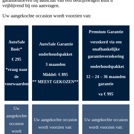
garantietarieven bij aanschaf van een bedrijfswagen kunt u
vrijblijvend bij ons aanvragen.
Uw aangekochte occasion wordt voorzien van:
Premium Garantie
AutoSale
verzekerd via een
AutoSale Garantie
Basic*
onafhankelijke
onderhouds
pakket
garantieverzekering
€ 295
3 maanden
onderhoudspakket
*vraag naar
Middel: € 895
de
12 – 24 – 36 maanden
**
MEEST GEKOZEN**
voorwaarden
garantie
va € 995
Uw
aangekochte
Uw aangekochte occasion
Uw aangekochte occasion
occasion
wordt voorzien van:
wordt voorzien van:
wordt