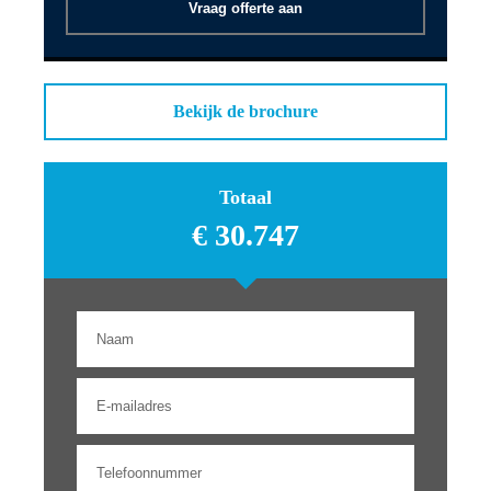
centrale vergrendeling
Vraag offerte aan
Connected services
met afstandsbediening
smartphone integratie
stuur multifunctioneel
Bekijk de brochure
Kruisend verkeer
detectie
Onderhoudshistorie
Half alcantara / stof
Totaal
schakelpaddles
bekleding
€ 30.747
Uitparkeer
electronic climate
waarschuwing
control
Bluetooth
Assistentie Pakket
Bots herkenning
systeem
Sport pakket
Variabele
stuuroverbrenging