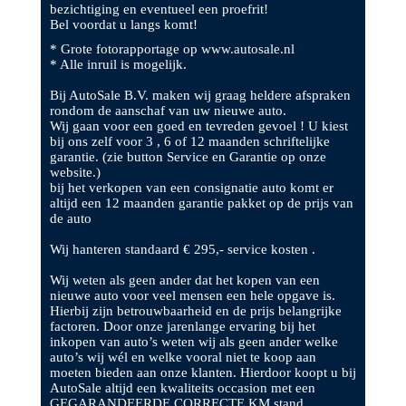
bezichtiging en eventueel een proefrit!
Bel voordat u langs komt!
* Grote fotorapportage op www.autosale.nl
* Alle inruil is mogelijk.
Bij AutoSale B.V. maken wij graag heldere afspraken
rondom de aanschaf van uw nieuwe auto.
Wij gaan voor een goed en tevreden gevoel ! U kiest
bij ons zelf voor 3 , 6 of 12 maanden schriftelijke
garantie. (zie button Service en Garantie op onze
website.)
bij het verkopen van een consignatie auto komt er
altijd een 12 maanden garantie pakket op de prijs van
de auto
Wij hanteren standaard € 295,- service kosten .
Wij weten als geen ander dat het kopen van een
nieuwe auto voor veel mensen een hele opgave is.
Hierbij zijn betrouwbaarheid en de prijs belangrijke
factoren. Door onze jarenlange ervaring bij het
inkopen van auto’s weten wij als geen ander welke
auto’s wij wél en welke vooral niet te koop aan
moeten bieden aan onze klanten. Hierdoor koopt u bij
AutoSale altijd een kwaliteits occasion met een
GEGARANDEERDE CORRECTE KM stand .