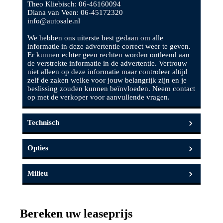
Theo Kliebisch: 06-46160094
Diana van Veen: 06-45172320
info@autosale.nl
We hebben ons uiterste best gedaan om alle
informatie in deze advertentie correct weer te geven.
Er kunnen echter geen rechten worden ontleend aan
de verstrekte informatie in de advertentie. Vertrouw
niet alleen op deze informatie maar controleer altijd
zelf de zaken welke voor jouw belangrijk zijn en je
beslissing zouden kunnen beïnvloeden. Neem contact
op met de verkoper voor aanvullende vragen.
Technisch
Opties
Vermogen
266 pk
Aantal cilinders
4
Milieu
Infotainment
Cilinderinhoud
1984cc
Energielabel
C
Navigatiesysteem full
Multimedia-
Topsnelheid
250 km/h
Bereken uw leaseprijs
map
voorbereiding
CO
uitstoot
0 gram per kilometer