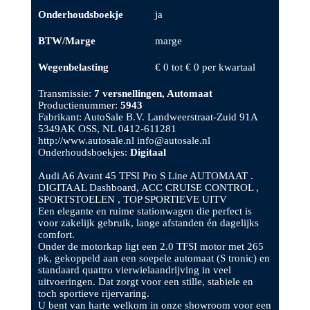
Onderhoudsboekje
ja
BTW/Marge
marge
Wegenbelasting
€ 0 tot € 0 per kwartaal
Transmissie:
7 versnellingen, Automaat
Productienummer:
5943
Fabrikant: AutoSale B.V. Landweerstraat-Zuid 91A
5349AK OSS, NL 0412-611281
http://www.autosale.nl info@autosale.nl
Onderhoudsboekjes:
Digitaal
Audi A6 Avant 45 TFSI Pro S Line AUTOMAAT .
DIGITAAL Dashboard, ACC CRUISE CONTROL ,
SPORTSTOELEN , TOP SPORTIEVE UITV
Een elegante en ruime stationwagen die perfect is
voor zakelijk gebruik, lange afstanden én dagelijks
comfort.
Onder de motorkap ligt een 2.0 TFSI motor met 265
pk, gekoppeld aan een soepele automaat (S tronic) en
standaard quattro vierwielaandrijving in veel
uitvoeringen. Dat zorgt voor een stille, stabiele en
toch sportieve rijervaring.
U bent van harte welkom in onze showroom voor een